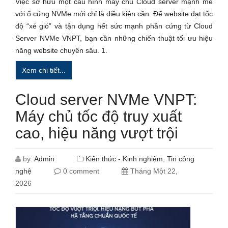
Việc sở hữu một cấu hình máy chủ Cloud server mạnh mẽ
với ổ cứng NVMe mới chỉ là điều kiện cần. Để website đạt tốc
độ “xé gió” và tận dụng hết sức mạnh phần cứng từ Cloud
Server NVMe VNPT, bạn cần những chiến thuật tối ưu hiệu
năng website chuyên sâu. 1.
Xem chi tiết...
Cloud server NVMe VNPT:
Máy chủ tốc độ truy xuất
cao, hiệu năng vượt trội
by:
Admin
Kiến thức - Kinh nghiệm
,
Tin công
nghệ
0 comment
Tháng Một 22,
2026