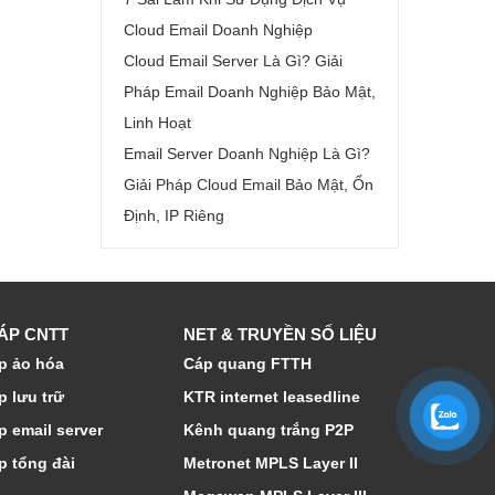
Cloud Email Doanh Nghiệp
Cloud Email Server Là Gì? Giải
Pháp Email Doanh Nghiệp Bảo Mật,
Linh Hoạt
Email Server Doanh Nghiệp Là Gì?
Giải Pháp Cloud Email Bảo Mật, Ổn
Định, IP Riêng
HÁP CNTT
NET & TRUYỀN SỐ LIỆU
p ảo hóa
Cáp quang FTTH
p lưu trữ
KTR internet leasedline
p email server
Kênh quang trắng P2P
p tổng đài
Metronet MPLS Layer II