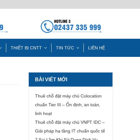
THIẾT BỊ CNTT
TIN TỨC
LIÊN HỆ
BÀI VIẾT MỚI
Thuê chỗ đặt máy chủ Colocation
chuẩn Tier III – Ổn định, an toàn,
linh hoạt
Thuê chỗ đặt máy chủ VNPT IDC –
Giải pháp hạ tầng IT chuẩn quốc tế
7 Sai Lầm Khi Sử Dụng Dịch Vụ