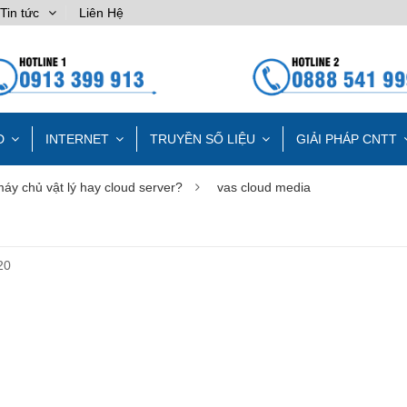
Tin tức
Liên Hệ
D
INTERNET
TRUYỀN SỐ LIỆU
GIẢI PHÁP CNTT
y chủ vật lý hay cloud server?
vas cloud media
20