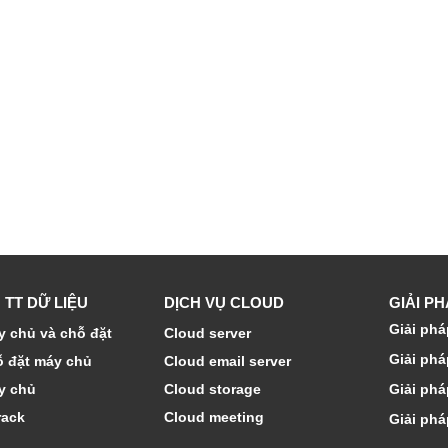
 TT DỮ LIỆU
DỊCH VỤ CLOUD
GIẢI P
Giải phá
 chủ và chỗ đặt
Cloud server
Giải phá
ỗ đặt máy chủ
Cloud email server
y chủ
Cloud storage
Giải phá
rack
Cloud meeting
Giải phá