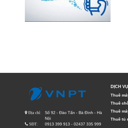
DỊCH VỤ
Thuê máy
Thuê ch
Thuê má
Số 92 - Đào Tấn - Bà Đình - Hà
Địa chỉ:
Nội
Thuê tủ 
0913 399 913 - 02437 335 999
SĐT: