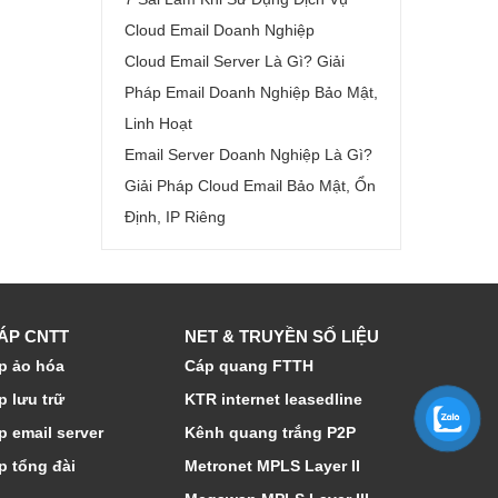
Cloud Email Doanh Nghiệp
Cloud Email Server Là Gì? Giải
Pháp Email Doanh Nghiệp Bảo Mật,
Linh Hoạt
Email Server Doanh Nghiệp Là Gì?
Giải Pháp Cloud Email Bảo Mật, Ổn
Định, IP Riêng
HÁP CNTT
NET & TRUYỀN SỐ LIỆU
p ảo hóa
Cáp quang FTTH
p lưu trữ
KTR internet leasedline
p email server
Kênh quang trắng P2P
p tổng đài
Metronet MPLS Layer II