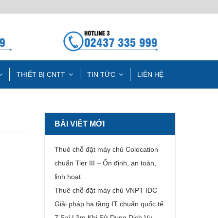
THIẾT BỊ CNTT
TIN TỨC
LIÊN HỆ
BÀI VIẾT MỚI
Thuê chỗ đặt máy chủ Colocation
chuẩn Tier III – Ổn định, an toàn,
linh hoạt
Thuê chỗ đặt máy chủ VNPT IDC –
Giải pháp hạ tầng IT chuẩn quốc tế
7 Sai Lầm Khi Sử Dụng Dịch Vụ