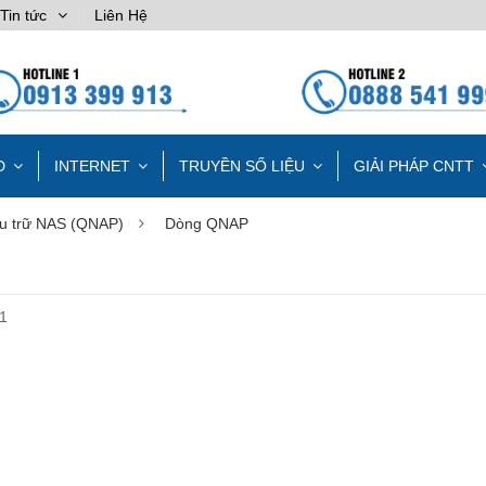
Tin tức
Liên Hệ
D
INTERNET
TRUYỀN SỐ LIỆU
GIẢI PHÁP CNTT
ưu trữ NAS (QNAP)
Dòng QNAP
1