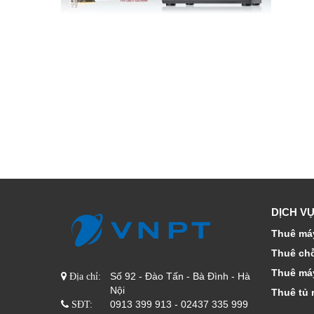
DỊCH VỤ
Thuê máy
Thuê ch
Thuê má
Số 92 - Đào Tấn - Bà Đình - Hà
Địa chỉ:
Nội
Thuê tủ 
0913 399 913 - 02437 335 999
SĐT: