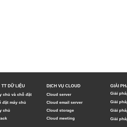
 TT DỮ LIỆU
DỊCH VỤ CLOUD
GIẢI P
Giải phá
 chủ và chỗ đặt
Cloud server
Giải phá
ỗ đặt máy chủ
Cloud email server
y chủ
Cloud storage
Giải phá
rack
Cloud meeting
Giải phá