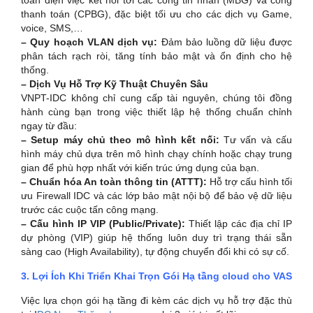
thanh toán (CPBG), đặc biệt tối ưu cho các dịch vụ Game,
voice, SMS,…
– Quy hoạch VLAN dịch vụ:
Đảm bảo luồng dữ liệu được
phân tách rạch ròi, tăng tính bảo mật và ổn định cho hệ
thống.
– Dịch Vụ Hỗ Trợ Kỹ Thuật Chuyên Sâu
VNPT-IDC không chỉ cung cấp tài nguyên, chúng tôi đồng
hành cùng bạn trong việc thiết lập hệ thống chuẩn chỉnh
ngay từ đầu:
– Setup máy chủ theo mô hình kết nối:
Tư vấn và cấu
hình máy chủ dựa trên mô hình chạy chính hoặc chạy trung
gian để phù hợp nhất với kiến trúc ứng dụng của bạn.
– Chuẩn hóa An toàn thông tin (ATTT):
Hỗ trợ cấu hình tối
ưu Firewall IDC và các lớp bảo mật nội bộ để bảo vệ dữ liệu
trước các cuộc tấn công mạng.
– Cấu hình IP VIP (Public/Private):
Thiết lập các địa chỉ IP
dự phòng (VIP) giúp hệ thống luôn duy trì trạng thái sẵn
sàng cao (High Availability), tự động chuyển đổi khi có sự cố.
3. Lợi Ích Khi Triển Khai Trọn Gói Hạ tầng cloud cho VAS
Việc lựa chọn gói hạ tầng đi kèm các dịch vụ hỗ trợ đặc thù