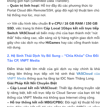
không giới hạn (Unlimited Data Transfer).
– Quản trị linh hoạt:
Hỗ trợ đầy đủ các phương thức từ
Portal Cloud đến Remote/SSH, giúp đội ngũ kỹ thuật làm chủ
hệ thống mọi lúc, mọi nơi.
=> Với cấu hình tiêu chuẩn
8 v-CPU / 16 GB RAM / 150 GB
SSD
, việc trang bị thêm
Cáp Local 1Gbps kết nối trực tiếp
Switch VASCloud
sẽ biến máy chủ của bạn thành một “nút
thắt” hiệu năng cao, sẵn sàng xử lý hàng nghìn giao dịch mỗi
giây cho các dịch vụ như
HiGames
hay các cổng thanh toán
nội dung.
2. Hệ Sinh Thái Dịch Vụ Bổ Sung – “Chìa Khóa” Cho Đối
Tác CP, VNPT Media
Điểm khác biệt lớn nhất của gói dịch vụ này chính là khả
năng liên thông trực tiếp với hệ sinh thái
VASCloud
của
VNPT Media
thông qua hạ tầng tại IDC Nam Thăng Long.
Giải Pháp Kết Nối Chuyên Biệt
– Cáp Local kết nối VASCloud:
Thiết lập đường truyền vật
lý riêng biệt, kết nối trực tiếp từ Cloud Server của bạn tới hệ
thống của VNPT Media mà không qua Internet công cộng.
– Hỗ trợ thông kết nối MBG/CPBG:
Đội ngũ kỹ thuật hỗ trợ
toàn diện việc kết nối tới các cổng tin nhắn (MBG) và cổng