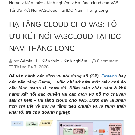
Home
Kiến thức - Kinh nghiệm
Hạ tầng cloud cho VAS:
Tối Ưu Kết Nối VASCloud Tại IDC Nam Thăng Long
HẠ TẦNG CLOUD CHO VAS: TỐI
ƯU KẾT NỐI VASCLOUD TẠI IDC
NAM THĂNG LONG
by:
Admin
Kiến thức - Kinh nghiệm
0 comment
Tháng Ba 7, 2026
Để vận hành các dịch vụ nội dung số (CP),
Fintech
hay
các nền tảng Game,… việc chỉ sở hữu một máy chủ ảo
cấu hình mạnh là chưa đủ. Điểm mấu chốt nằm ở khả
năng kết nối đặc quyền và các dịch vụ hỗ trợ chuyên
sâu đi kèm – Hạ tầng cloud cho VAS.
Dưới đây là phân
tích chi tiết về gói hạ tầng tiêu chuẩn và lộ trình triển
khai tối ưu cho doanh nghiệp.