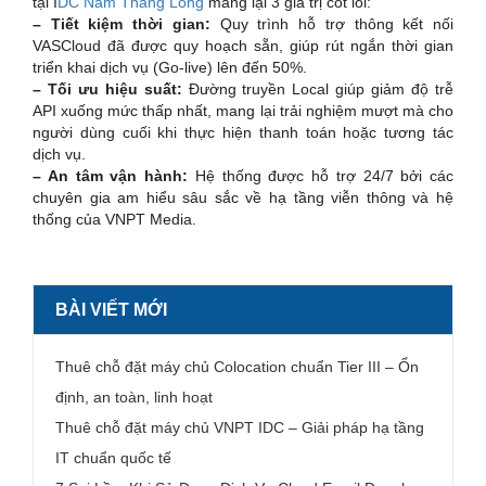
tại I
DC Nam Thăng Long
mang lại 3 giá trị cốt lõi:
– Tiết kiệm thời gian:
Quy trình hỗ trợ thông kết nối
VASCloud đã được quy hoạch sẵn, giúp rút ngắn thời gian
triển khai dịch vụ (Go-live) lên đến 50%.
– Tối ưu hiệu suất:
Đường truyền Local giúp giảm độ trễ
API xuống mức thấp nhất, mang lại trải nghiệm mượt mà cho
người dùng cuối khi thực hiện thanh toán hoặc tương tác
dịch vụ.
– An tâm vận hành:
Hệ thống được hỗ trợ 24/7 bởi các
chuyên gia am hiểu sâu sắc về hạ tầng viễn thông và hệ
thống của VNPT Media.
BÀI VIẾT MỚI
Thuê chỗ đặt máy chủ Colocation chuẩn Tier III – Ổn
định, an toàn, linh hoạt
Thuê chỗ đặt máy chủ VNPT IDC – Giải pháp hạ tầng
IT chuẩn quốc tế