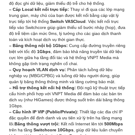
độ đọc ghi dữ liệu, giảm thiểu độ trễ cho hệ thống.
– Cáp Local kết nối trực tiếp:
Thay vì đi qua các lớp mạng
trung gian, máy chủ của bạn được kết nối bằng cáp vật lý
trực tiếp tới hệ thống
Switch VASCloud
. Việc kết nối trực
tiếp vào Switchcore giúp giảm thiểu số bước nhảy (hop), đưa
độ trễ tiệm cận mức 0ms, lý tưởng cho các giao dịch thanh
toán và kích hoạt dịch vụ thời gian thực.
– Băng thông nội bộ 1Gbps:
Cung cấp đường truyền riêng
biệt với tốc độ
1Gbps
, đảm bảo khả năng truyền tải dữ liệu
cực lớn giữa hạ tầng đối tác và hệ thống VNPT Media mà
không gặp tình trạng nghẽn cổ chai.
– Quy hoạch VLAN dịch vụ:
Phân tách luồng dữ liệu
nghiệp vụ (MBG/CPBG) và luồng dữ liệu người dùng, giúp
quản lý băng thông thông minh và tăng cường bảo mật.
– Hỗ trợ thông kết nối hệ thống:
Đội ngũ kỹ thuật trực tiếp
cấu hình phối hợp với VNPT Media để đảm bảo các bản tin
dịch vụ (như HiGames) được thông suốt trên dải băng thông
1Gbps.
– Cấu hình IP VIP (Public/Private):
Thiết lập các địa chỉ IP
đặc quyền để định danh và ưu tiên xử lý trên hạ tầng mạng
lõi.
Băng thông vượt trội:
Kết nối Internet lên tới
500Mbps
trên hạ tầng
Switchcore 10Gbps
, giúp dữ liệu luân chuyển