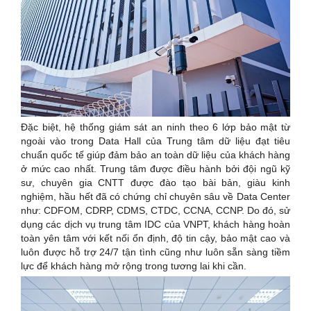
Đặc biệt, hệ thống giám sát an ninh theo 6 lớp bảo mật từ
ngoài vào trong Data Hall của Trung tâm dữ liệu đạt tiêu
chuẩn quốc tế giúp đảm bảo an toàn dữ liệu của khách hàng
ở mức cao nhất. Trung tâm được điều hành bởi đội ngũ kỹ
sư, chuyên gia CNTT được đào tạo bài bản, giàu kinh
nghiệm, hầu hết đã có chứng chỉ chuyên sâu về Data Center
như: CDFOM, CDRP, CDMS, CTDC, CCNA, CCNP. Do đó, sử
dụng các dịch vụ trung tâm IDC của VNPT, khách hàng hoàn
toàn yên tâm với kết nối ổn định, độ tin cậy, bảo mật cao và
luôn được hỗ trợ 24/7 tận tình cũng như luôn sẵn sàng tiềm
lực để khách hàng mở rộng trong tương lai khi cần.