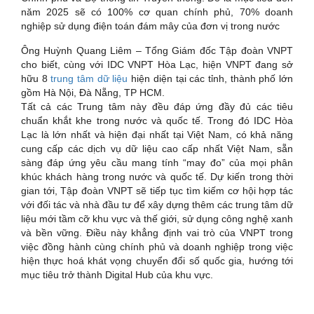
năm 2025 sẽ có 100% cơ quan chính phủ, 70% doanh
nghiệp sử dụng điện toán đám mây của đơn vị trong nước
Ông Huỳnh Quang Liêm – Tổng Giám đốc Tập đoàn VNPT
cho biết, cùng với IDC VNPT Hòa Lạc, hiện VNPT đang sở
hữu 8
trung tâm dữ liệu
hiện diện tại các tỉnh, thành phố lớn
gồm Hà Nội, Đà Nẵng, TP HCM.
Tất cả các Trung tâm này đều đáp ứng đầy đủ các tiêu
chuẩn khắt khe trong nước và quốc tế. Trong đó IDC Hòa
Lạc là lớn nhất và hiện đại nhất tại Việt Nam, có khả năng
cung cấp các dịch vụ dữ liệu cao cấp nhất Việt Nam, sẵn
sàng đáp ứng yêu cầu mang tính “may đo” của mọi phân
khúc khách hàng trong nước và quốc tế. Dự kiến trong thời
gian tới, Tập đoàn VNPT sẽ tiếp tục tìm kiếm cơ hội hợp tác
với đối tác và nhà đầu tư để xây dựng thêm các trung tâm dữ
liệu mới tầm cỡ khu vực và thế giới, sử dụng công nghệ xanh
và bền vững. Điều này khẳng định vai trò của VNPT trong
việc đồng hành cùng chính phủ và doanh nghiệp trong việc
hiện thực hoá khát vọng chuyển đổi số quốc gia, hướng tới
mục tiêu trở thành Digital Hub của khu vực.