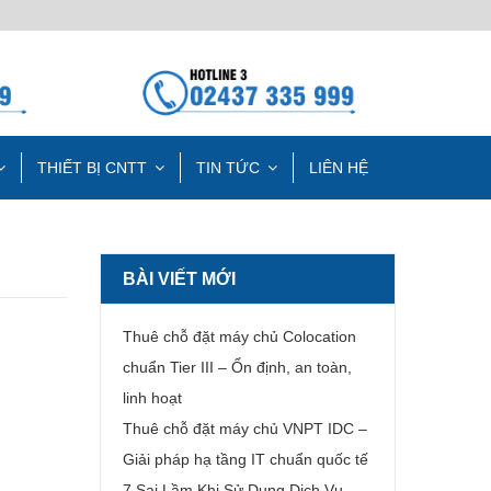
THIẾT BỊ CNTT
TIN TỨC
LIÊN HỆ
BÀI VIẾT MỚI
Thuê chỗ đặt máy chủ Colocation
chuẩn Tier III – Ổn định, an toàn,
linh hoạt
Thuê chỗ đặt máy chủ VNPT IDC –
Giải pháp hạ tầng IT chuẩn quốc tế
7 Sai Lầm Khi Sử Dụng Dịch Vụ