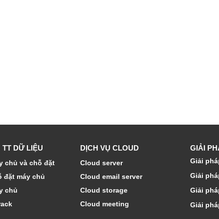
 TT DỮ LIỆU
DỊCH VỤ CLOUD
GIẢI P
Giải phá
 chủ và chỗ đặt
Cloud server
Giải phá
ỗ đặt máy chủ
Cloud email server
y chủ
Cloud storage
Giải phá
rack
Cloud meeting
Giải phá