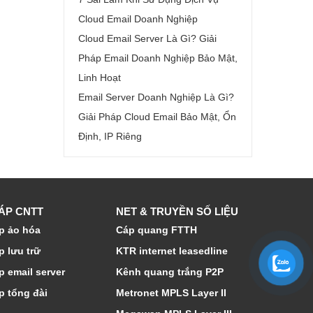
Cloud Email Doanh Nghiệp
Cloud Email Server Là Gì? Giải
Pháp Email Doanh Nghiệp Bảo Mật,
Linh Hoạt
Email Server Doanh Nghiệp Là Gì?
Giải Pháp Cloud Email Bảo Mật, Ổn
Định, IP Riêng
HÁP CNTT
NET & TRUYỀN SỐ LIỆU
p ảo hóa
Cáp quang FTTH
p lưu trữ
KTR internet leasedline
p email server
Kênh quang trắng P2P
p tổng đài
Metronet MPLS Layer II