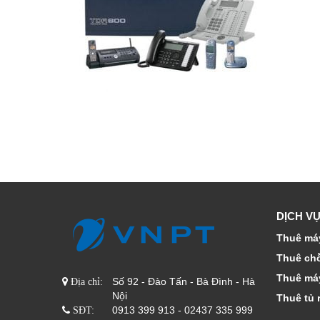
DỊCH VỤ
Thuê máy
Thuê ch
Thuê má
Số 92 - Đào Tấn - Bà Đình - Hà
Địa chỉ:
Nội
Thuê tủ 
0913 399 913 - 02437 335 999
SĐT: