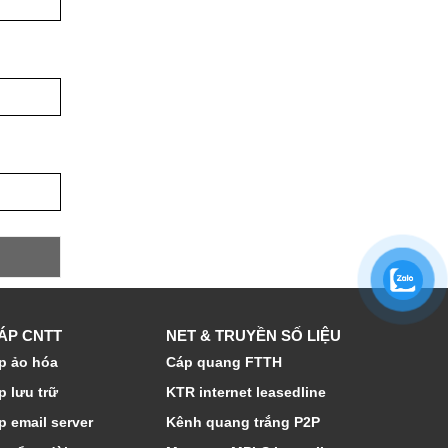
HÁP CNTT
NET & TRUYỀN SỐ LIỆU
p ảo hóa
Cáp quang FTTH
p lưu trữ
KTR internet leasedline
p email server
Kênh quang trắng P2P