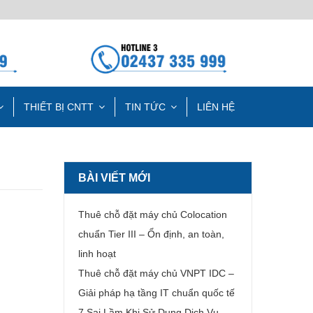
THIẾT BỊ CNTT
TIN TỨC
LIÊN HỆ
BÀI VIẾT MỚI
Thuê chỗ đặt máy chủ Colocation
chuẩn Tier III – Ổn định, an toàn,
linh hoạt
Thuê chỗ đặt máy chủ VNPT IDC –
Giải pháp hạ tầng IT chuẩn quốc tế
7 Sai Lầm Khi Sử Dụng Dịch Vụ