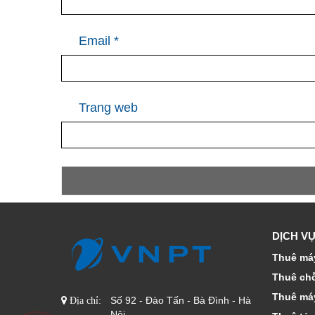
Email
*
Trang web
DỊCH VỤ
Thuê máy
Thuê ch
Thuê má
Số 92 - Đào Tấn - Bà Đình - Hà
Địa chỉ:
Nội