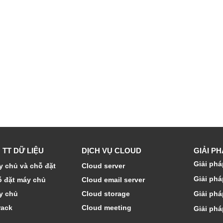
 TT DỮ LIỆU
DỊCH VỤ CLOUD
GIẢI P
Giải phá
 chủ và chỗ đặt
Cloud server
Giải phá
ỗ đặt máy chủ
Cloud email server
y chủ
Cloud storage
Giải phá
rack
Cloud meeting
Giải phá