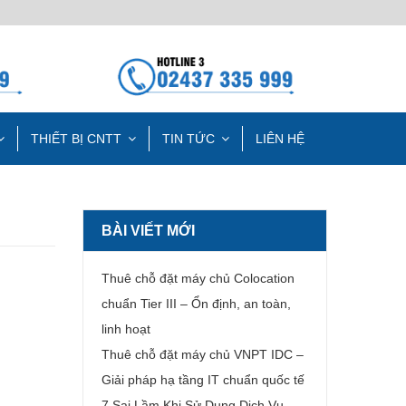
THIẾT BỊ CNTT
TIN TỨC
LIÊN HỆ
BÀI VIẾT MỚI
Thuê chỗ đặt máy chủ Colocation
chuẩn Tier III – Ổn định, an toàn,
linh hoạt
Thuê chỗ đặt máy chủ VNPT IDC –
Giải pháp hạ tầng IT chuẩn quốc tế
7 Sai Lầm Khi Sử Dụng Dịch Vụ