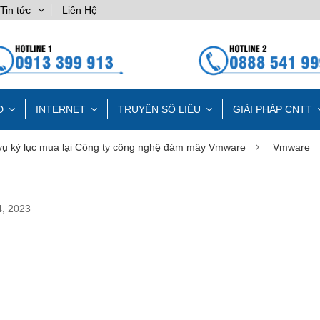
Tin tức
Liên Hệ
D
INTERNET
TRUYỀN SỐ LIỆU
GIẢI PHÁP CNTT
vụ kỷ lục mua lại Công ty công nghệ đám mây Vmware
Vmware
, 2023