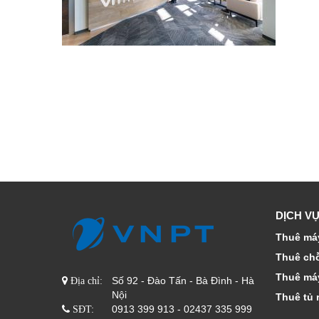
DỊCH VỤ
Thuê máy
Thuê ch
Thuê má
Số 92 - Đào Tấn - Bà Đình - Hà
Địa chỉ:
Nội
Thuê tủ 
0913 399 913 - 02437 335 999
SĐT: