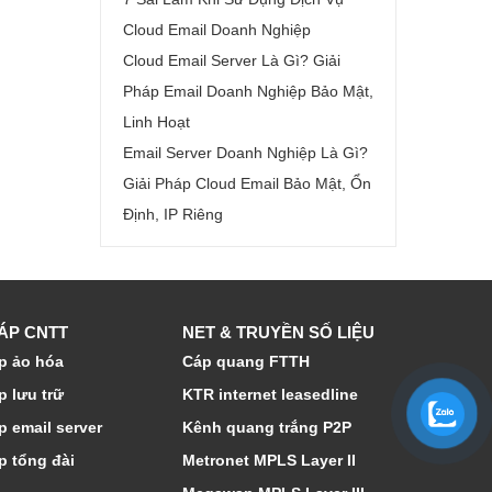
Cloud Email Doanh Nghiệp
Cloud Email Server Là Gì? Giải
Pháp Email Doanh Nghiệp Bảo Mật,
Linh Hoạt
Email Server Doanh Nghiệp Là Gì?
Giải Pháp Cloud Email Bảo Mật, Ổn
Định, IP Riêng
HÁP CNTT
NET & TRUYỀN SỐ LIỆU
p ảo hóa
Cáp quang FTTH
p lưu trữ
KTR internet leasedline
p email server
Kênh quang trắng P2P
p tổng đài
Metronet MPLS Layer II