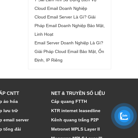
Cloud Email Doanh Nghiệp
Cloud Email Server Là Gì? Giải
Pháp Email Doanh Nghiệp Bảo Mật,
Linh Hoạt
Email Server Doanh Nghiệp Là Gì?
Giải Pháp Cloud Email Bảo Mật, Ổn
Định, IP Riêng
HÁP CNTT
NET & TRUYỀN SỐ LIỆU
p ảo hóa
Cáp quang FTTH
p lưu trữ
KTR internet leasedline
p email server
Kênh quang trắng P2P
p tổng đài
Metronet MPLS Layer II