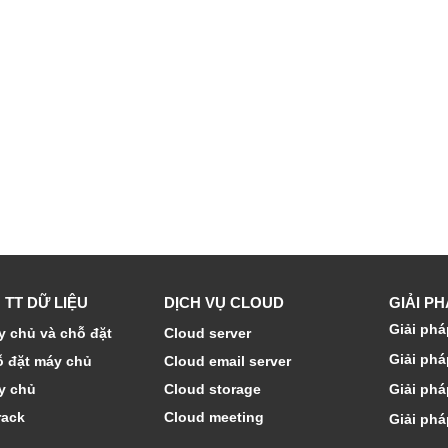
 TT DỮ LIỆU
DỊCH VỤ CLOUD
GIẢI P
Giải phá
 chủ và chỗ đặt
Cloud server
Giải phá
ỗ đặt máy chủ
Cloud email server
y chủ
Cloud storage
Giải phá
rack
Cloud meeting
Giải phá