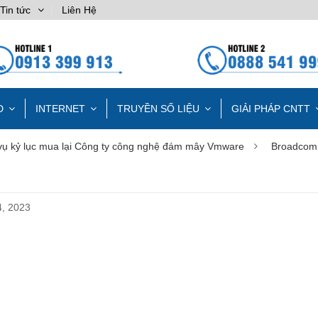
Tin tức
Liên Hệ
D
INTERNET
TRUYỀN SỐ LIỆU
GIẢI PHÁP CNTT
vụ kỷ lục mua lại Công ty công nghệ đám mây Vmware
Broadcom
, 2023