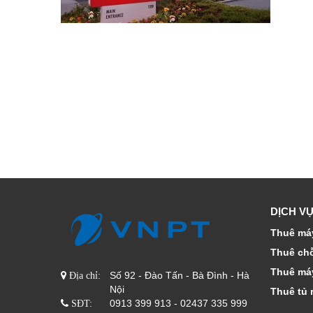
DỊCH VỤ
Thuê máy
Thuê ch
Thuê má
Số 92 - Đào Tấn - Bà Đình - Hà
Địa chỉ:
Nội
Thuê tủ 
0913 399 913 - 02437 335 999
SĐT: