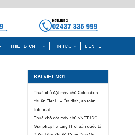
THIẾT BỊ CNTT
TIN TỨC
LIÊN HỆ
BÀI VIẾT MỚI
Thuê chỗ đặt máy chủ Colocation
chuẩn Tier III – Ổn định, an toàn,
linh hoạt
Thuê chỗ đặt máy chủ VNPT IDC –
Giải pháp hạ tầng IT chuẩn quốc tế
7 Sai Lầm Khi Sử Dụng Dịch Vụ