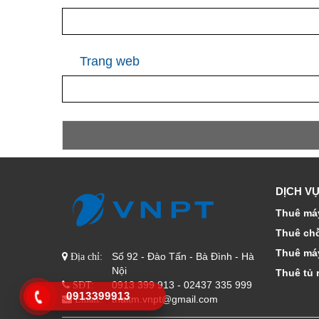
Trang web
DỊCH VỤ
Thuê máy
Thuê ch
Thuê má
Số 92 - Đào Tấn - Bà Đình - Hà
Địa chỉ:
Nội
Thuê tủ 
0913 399 913 - 02437 335 999
SĐT:
0913399913
thaitm.vnpt@gmail.com
Email: