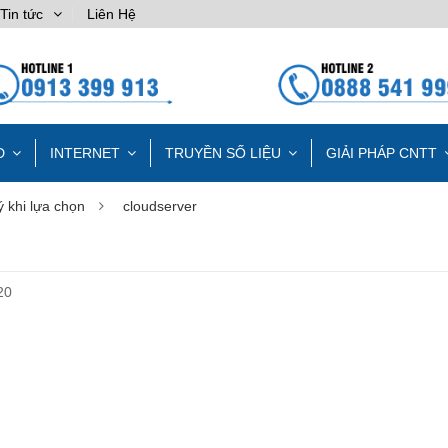
Tin tức
Liên Hệ
D
INTERNET
TRUYỀN SỐ LIỆU
GIẢI PHÁP CNTT
ý khi lựa chọn
cloudserver
20