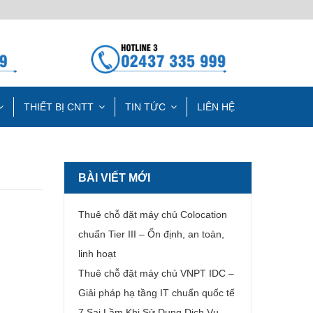
THIẾT BỊ CNTT
TIN TỨC
LIÊN HỆ
BÀI VIẾT MỚI
Thuê chỗ đặt máy chủ Colocation
chuẩn Tier III – Ổn định, an toàn,
linh hoạt
Thuê chỗ đặt máy chủ VNPT IDC –
Giải pháp hạ tầng IT chuẩn quốc tế
7 Sai Lầm Khi Sử Dụng Dịch Vụ