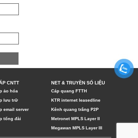
HÁP CNTT
NET & TRUYỀN SỐ LIỆU
p ảo hóa
Cáp quang FTTH
p lưu trữ
KTR internet leasedline
p email server
Kênh quang trắng P2P
p tổng đài
Metronet MPLS Layer II
Megawan MPLS Layer III