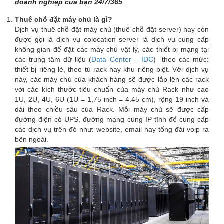
doanh nghiệp của bạn 24/7/365
.
Thuê chỗ đặt máy chủ là gì?
Dịch vụ thuê chỗ đặt máy chủ (thuê chỗ đặt server) hay còn
được gọi là dịch vụ colocation server là dịch vụ cung cấp
không gian để đặt các máy chủ vật lý, các thiết bị mạng tại
các trung tâm dữ liệu (
Data Center – IDC
) theo các mức:
thiết bị riêng lẻ, theo tủ rack hay khu riêng biệt. Với dịch vụ
này, các máy chủ của khách hàng sẽ được lắp lên các rack
với các kích thước tiêu chuẩn của máy chủ Rack như cao
1U, 2U, 4U, 6U (1U = 1,75 inch = 4.45 cm), rộng 19 inch và
dài theo chiều sâu của Rack. Mỗi máy chủ sẽ được cấp
đường điện có UPS, đường mạng cùng IP tĩnh để cung cấp
các dịch vụ trên đó như: website, email hay tổng đài voip ra
bên ngoài.