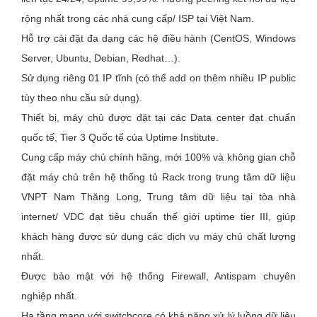
rộng nhất trong các nhà cung cấp/ ISP tại Việt Nam.
Hỗ trợ cài đặt đa dạng các hệ điều hành (CentOS, Windows
Server, Ubuntu, Debian, Redhat…).
Sử dụng riêng 01 IP tĩnh (có thể add on thêm nhiều IP public
tùy theo nhu cầu sử dụng).
Thiết bị, máy chủ được đặt tại các Data center đạt chuẩn
quốc tế, Tier 3 Quốc tế của Uptime Institute.
Cung cấp máy chủ chính hãng, mới 100% và không gian chỗ
đặt máy chủ trên hệ thống tủ Rack trong trung tâm dữ liệu
VNPT Nam Thăng Long, Trung tâm dữ liệu tại tòa nhà
internet/ VDC đạt tiêu chuẩn thế giới uptime tier III, giúp
khách hàng được sử dụng các dịch vụ máy chủ chất lượng
nhất.
Được bảo mật với hệ thống Firewall, Antispam chuyên
nghiệp nhất.
Hạ tầng mạng với switchcore có khả năng xử lý luồng dữ liệu