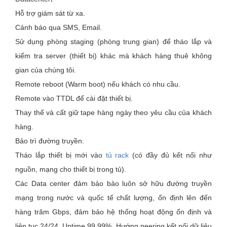
Hỗ trợ giám sát từ xa.
Cảnh báo qua SMS, Email.
Sử dụng phòng staging (phòng trung gian) để tháo lắp và
kiểm tra server (thiết bị) khác mà khách hàng thuê không
gian của chúng tôi.
Remote reboot (Warm boot) nếu khách có nhu cầu.
Remote vào TTDL để cài đặt thiết bị.
Thay thế và cất giữ tape hàng ngày theo yêu cầu của khách
hàng.
Bảo trì đường truyền.
Tháo lắp thiết bị mới vào
tủ rack
(có đầy đủ kết nối như
nguồn, mạng cho thiết bị trong tủ).
Các Data center đảm bảo bảo luôn sở hữu đường truyền
mạng trong nước và quốc tế chất lượng, ổn định lên đến
hàng trăm Gbps, đảm bảo hệ thống hoạt động ổn định và
liên tục 24/24, Uptime 99,99%. Hướng peering kết nối dữ liệu