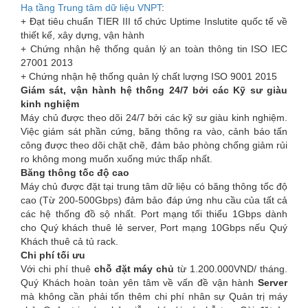
Hạ tầng Trung tâm dữ liệu VNPT
:
+ Đạt tiêu chuẩn TIER III tổ chức Uptime Inslutite quốc tế về
thiết kế, xây dựng, vận hành
+ Chứng nhận hệ thống quản lý an toàn thông tin ISO IEC
27001 2013
+ Chứng nhận hệ thống quản lý chất lượng ISO 9001 2015
Giám sát, vận hành hệ thống 24/7 bởi các Kỹ sư giàu
kinh nghiệm
Máy chủ được theo dõi 24/7 bởi các kỹ sư giàu kinh nghiệm.
Việc giám sát phần cứng, băng thông ra vào, cảnh báo tấn
công được theo dõi chặt chẽ, đảm bảo phòng chống giảm rủi
ro không mong muốn xuống mức thấp nhất.
Băng thông tốc độ cao
Máy chủ được đặt tại trung tâm dữ liệu có băng thông tốc độ
cao (Từ 200-500Gbps) đảm bảo đáp ứng nhu cầu của tất cả
các hệ thống đồ sộ nhất. Port mạng tối thiểu 1Gbps dành
cho Quý khách thuê lẻ server, Port mạng 10Gbps nếu Quý
Khách thuê cả tủ rack.
Chi phí tối ưu
Với chi phí thuê
chỗ đặt máy chủ
từ 1.200.000VND/ tháng.
Quý Khách hoàn toàn yên tâm về vấn đề vận hành
Server
mà không cần phải tốn thêm chi phí nhân sự Quản trị máy