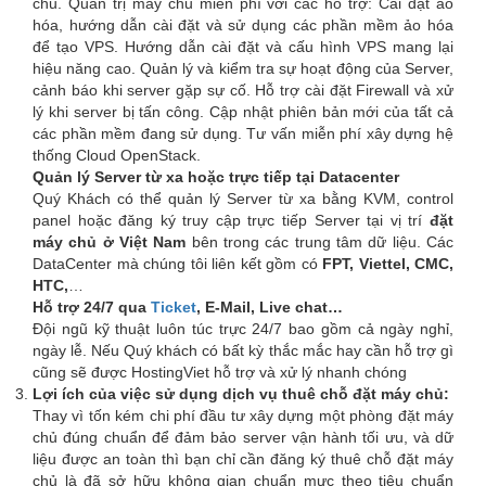
chủ. Quản trị máy chủ miễn phí với các hỗ trợ: Cài đặt ảo
hóa, hướng dẫn cài đặt và sử dụng các phần mềm ảo hóa
để tạo VPS. Hướng dẫn cài đặt và cấu hình VPS mang lại
hiệu năng cao. Quản lý và kiểm tra sự hoạt động của Server,
cảnh báo khi server gặp sự cố. Hỗ trợ cài đặt Firewall và xử
lý khi server bị tấn công. Cập nhật phiên bản mới của tất cả
các phần mềm đang sử dụng. Tư vấn miễn phí xây dựng hệ
thống Cloud OpenStack.
Quản lý Server từ xa hoặc trực tiếp tại Datacenter
Quý Khách có thể quản lý Server từ xa bằng KVM, control
panel hoặc đăng ký truy cập trực tiếp Server tại vị trí
đặt
máy chủ ở Việt Nam
bên trong các trung tâm dữ liệu. Các
DataCenter mà chúng tôi liên kết gồm có
FPT, Viettel, CMC,
HTC,
…
Hỗ trợ 24/7 qua
Ticket
, E-Mail, Live chat…
Đội ngũ kỹ thuật luôn túc trực 24/7 bao gồm cả ngày nghỉ,
ngày lễ. Nếu Quý khách có bất kỳ thắc mắc hay cần hỗ trợ gì
cũng sẽ được HostingViet hỗ trợ và xử lý nhanh chóng
Lợi ích của việc sử dụng dịch vụ thuê chỗ đặt máy chủ:
Thay vì tốn kém chi phí đầu tư xây dựng một phòng đặt máy
chủ đúng chuẩn để đảm bảo server vận hành tối ưu, và dữ
liệu được an toàn thì bạn chỉ cần đăng ký thuê chỗ đặt máy
chủ là đã sở hữu không gian chuẩn mực theo tiêu chuẩn