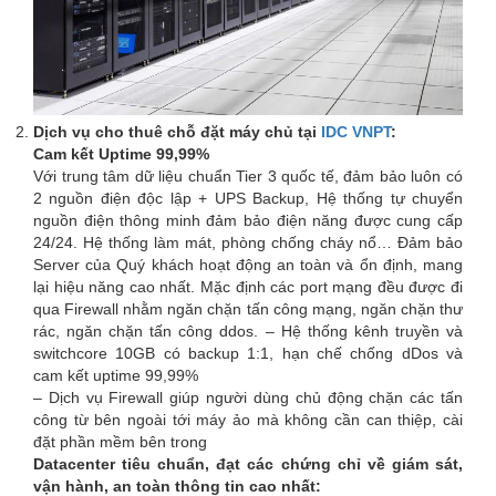
Dịch vụ cho thuê chỗ đặt máy chủ tại
IDC VNPT
:
Cam kết Uptime 99,99%
Với trung tâm dữ liệu chuẩn Tier 3 quốc tế, đảm bảo luôn có
2 nguồn điện độc lập + UPS Backup, Hệ thống tự chuyển
nguồn điện thông minh đảm bảo điện năng được cung cấp
24/24. Hệ thống làm mát, phòng chống cháy nổ… Đảm bảo
Server của Quý khách hoạt động an toàn và ổn định, mang
lại hiệu năng cao nhất. Mặc định các port mạng đều được đi
qua Firewall nhằm ngăn chặn tấn công mạng, ngăn chặn thư
rác, ngăn chặn tấn công ddos. – Hệ thống kênh truyền và
switchcore 10GB có backup 1:1, hạn chế chống dDos và
cam kết uptime 99,99%
– Dịch vụ Firewall giúp người dùng chủ động chặn các tấn
công từ bên ngoài tới máy ảo mà không cần can thiệp, cài
đặt phần mềm bên trong
Datacenter tiêu chuẩn, đạt các chứng chỉ về giám sát,
vận hành, an toàn thông tin cao nhất: