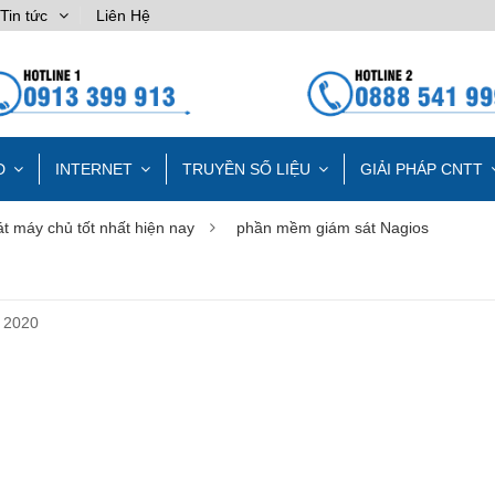
Tin tức
Liên Hệ
D
INTERNET
TRUYỀN SỐ LIỆU
GIẢI PHÁP CNTT
 máy chủ tốt nhất hiện nay
phần mềm giám sát Nagios
 2020