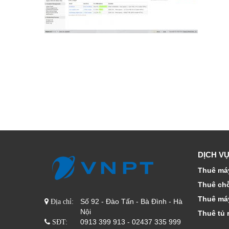
DỊCH VỤ
Thuê máy
Thuê ch
Thuê má
Số 92 - Đào Tấn - Bà Đình - Hà
Địa chỉ:
Nội
Thuê tủ 
0913 399 913 - 02437 335 999
SĐT: