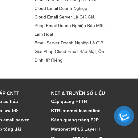
Cloud Email Doanh Nghiệp
Cloud Email Server Là Gì? Giải
Pháp Email Doanh Nghiệp Bảo Mật,
Linh Hoạt
Email Server Doanh Nghiệp Là Gì?
Giải Pháp Cloud Email Bảo Mật, Ổn
Định, IP Riêng
HÁP CNTT
NET & TRUYỀN SỐ LIỆU
p ảo hóa
Cáp quang FTTH
p lưu trữ
KTR internet leasedline
p email server
Kênh quang trắng P2P
p tổng đài
Metronet MPLS Layer II