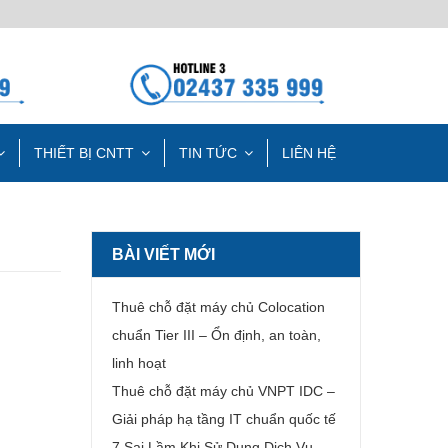
THIẾT BỊ CNTT
TIN TỨC
LIÊN HỆ
BÀI VIẾT MỚI
Thuê chỗ đặt máy chủ Colocation
chuẩn Tier III – Ổn định, an toàn,
linh hoạt
Thuê chỗ đặt máy chủ VNPT IDC –
Giải pháp hạ tầng IT chuẩn quốc tế
7 Sai Lầm Khi Sử Dụng Dịch Vụ