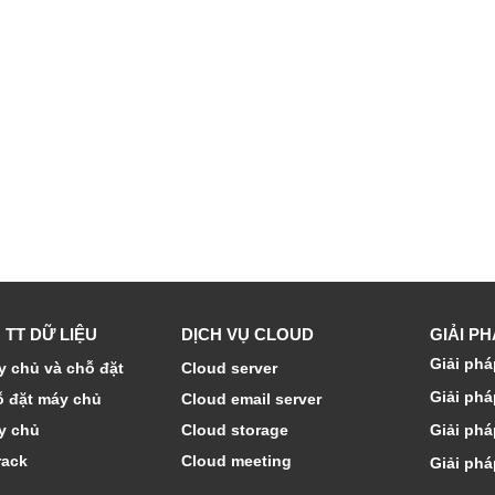
 TT DỮ LIỆU
DỊCH VỤ CLOUD
GIẢI P
Giải phá
 chủ và chỗ đặt
Cloud server
Giải phá
ỗ đặt máy chủ
Cloud email server
y chủ
Cloud storage
Giải phá
rack
Cloud meeting
Giải phá