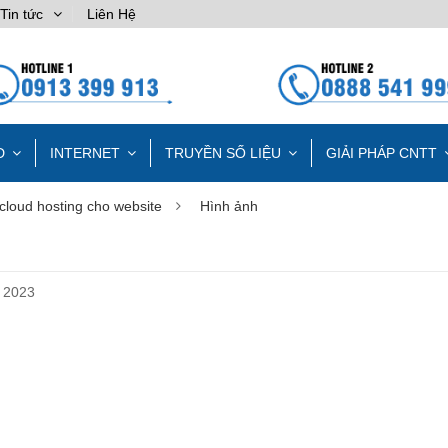
Tin tức
Liên Hệ
D
INTERNET
TRUYỀN SỐ LIỆU
GIẢI PHÁP CNTT
cloud hosting cho website
Hình ảnh
 2023