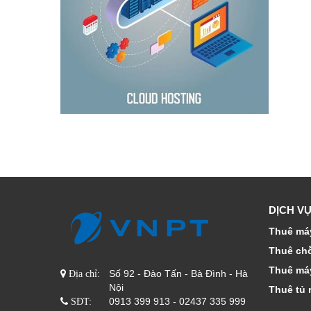
DỊCH VỤ
Thuê máy
Thuê ch
Thuê má
Số 92 - Đào Tấn - Bà Đình - Hà
Địa chỉ:
Nội
Thuê tủ 
0913 399 913 - 02437 335 999
SĐT: