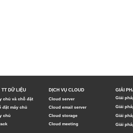
 TT DỮ LIỆU
DỊCH VỤ CLOUD
GIẢI P
Giải phá
 chủ và chỗ đặt
Cloud server
Giải phá
ỗ đặt máy chủ
Cloud email server
y chủ
Cloud storage
Giải phá
rack
Cloud meeting
Giải phá