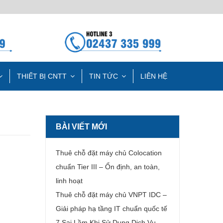
THIẾT BỊ CNTT
TIN TỨC
LIÊN HỆ
BÀI VIẾT MỚI
Thuê chỗ đặt máy chủ Colocation
chuẩn Tier III – Ổn định, an toàn,
linh hoạt
Thuê chỗ đặt máy chủ VNPT IDC –
Giải pháp hạ tầng IT chuẩn quốc tế
7 Sai Lầm Khi Sử Dụng Dịch Vụ