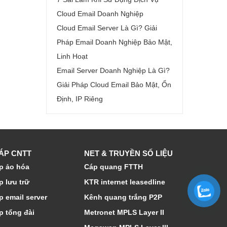
Cloud Email Doanh Nghiệp
Cloud Email Server Là Gì? Giải
Pháp Email Doanh Nghiệp Bảo Mật,
Linh Hoạt
Email Server Doanh Nghiệp Là Gì?
Giải Pháp Cloud Email Bảo Mật, Ổn
Định, IP Riêng
HÁP CNTT
NET & TRUYỀN SỐ LIỆU
p ảo hóa
Cáp quang FTTH
p lưu trữ
KTR internet leasedline
p email server
Kênh quang trắng P2P
p tổng đài
Metronet MPLS Layer II