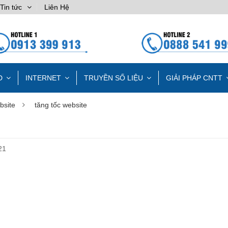
Tin tức
Liên Hệ
D
INTERNET
TRUYỀN SỐ LIỆU
GIẢI PHÁP CNTT
bsite
tăng tốc website
21