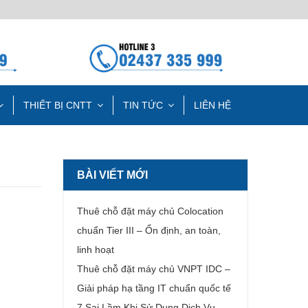
THIẾT BỊ CNTT
TIN TỨC
LIÊN HỆ
BÀI VIẾT MỚI
Thuê chỗ đặt máy chủ Colocation
chuẩn Tier III – Ổn định, an toàn,
linh hoạt
Thuê chỗ đặt máy chủ VNPT IDC –
Giải pháp hạ tầng IT chuẩn quốc tế
7 Sai Lầm Khi Sử Dụng Dịch Vụ