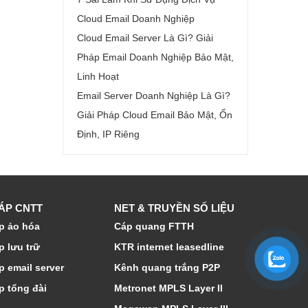
Cloud Email Doanh Nghiệp
Cloud Email Server Là Gì? Giải
Pháp Email Doanh Nghiệp Bảo Mật,
Linh Hoạt
Email Server Doanh Nghiệp Là Gì?
Giải Pháp Cloud Email Bảo Mật, Ổn
Định, IP Riêng
HÁP CNTT
NET & TRUYỀN SỐ LIỆU
p ảo hóa
Cáp quang FTTH
p lưu trữ
KTR internet leasedline
p email server
Kênh quang trắng P2P
p tổng đài
Metronet MPLS Layer II