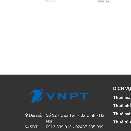
DỊCH VỤ
Thuê máy
Thuê ch
Thuê má
Số 92 - Đào Tấn - Bà Đình - Hà
Địa chỉ:
Nội
Thuê tủ 
0913 399 913 - 02437 335 999
SĐT: