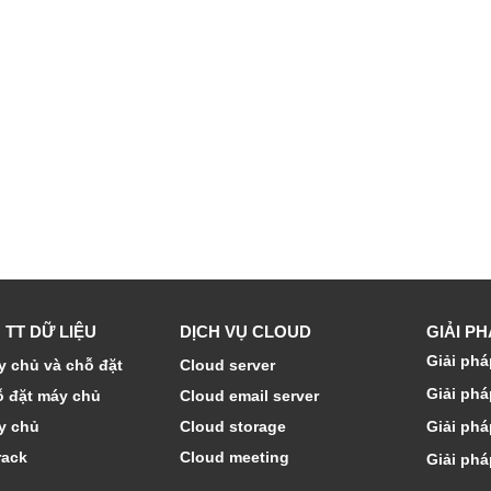
 TT DỮ LIỆU
DỊCH VỤ CLOUD
GIẢI P
Giải phá
 chủ và chỗ đặt
Cloud server
Giải phá
ỗ đặt máy chủ
Cloud email server
y chủ
Cloud storage
Giải phá
rack
Cloud meeting
Giải phá