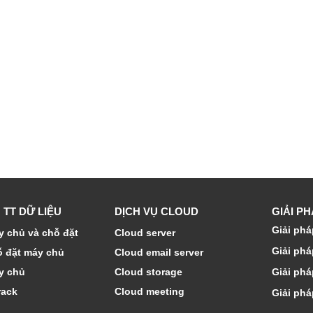
 TT DỮ LIỆU
DỊCH VỤ CLOUD
GIẢI P
Giải phá
 chủ và chỗ đặt
Cloud server
Giải phá
ỗ đặt máy chủ
Cloud email server
y chủ
Cloud storage
Giải phá
rack
Cloud meeting
Giải phá