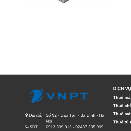
DỊCH VỤ
Thuê máy
Thuê ch
Thuê má
Số 92 - Đào Tấn - Bà Đình - Hà
Địa chỉ:
Nội
Thuê tủ 
0913 399 913 - 02437 335 999
SĐT: