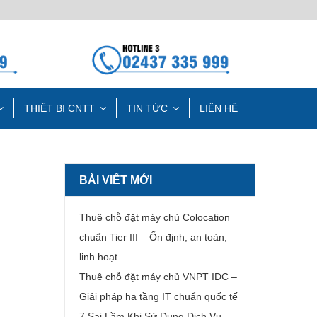
THIẾT BỊ CNTT
TIN TỨC
LIÊN HỆ
BÀI VIẾT MỚI
Thuê chỗ đặt máy chủ Colocation
chuẩn Tier III – Ổn định, an toàn,
linh hoạt
Thuê chỗ đặt máy chủ VNPT IDC –
Giải pháp hạ tầng IT chuẩn quốc tế
7 Sai Lầm Khi Sử Dụng Dịch Vụ