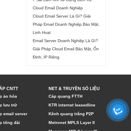
Cloud Email Doanh Nghiệp
Cloud Email Server Là Gì? Giải
Pháp Email Doanh Nghiệp Bảo Mật,
Linh Hoạt
Email Server Doanh Nghiệp Là Gì?
Giải Pháp Cloud Email Bảo Mật, Ổn
Định, IP Riêng
HÁP CNTT
NET & TRUYỀN SỐ LIỆU
p ảo hóa
Cáp quang FTTH
p lưu trữ
KTR internet leasedline
p email server
Kênh quang trắng P2P
p tổng đài
Metronet MPLS Layer II