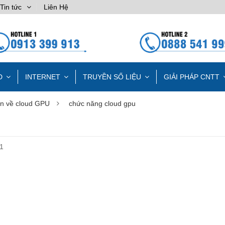
Tin tức
Liên Hệ
D
INTERNET
TRUYỀN SỐ LIỆU
GIẢI PHÁP CNTT
ơn về cloud GPU
chức năng cloud gpu
1