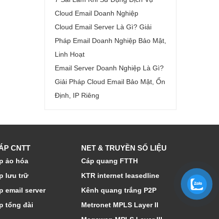
Cloud Email Doanh Nghiệp
Cloud Email Server Là Gì? Giải
Pháp Email Doanh Nghiệp Bảo Mật,
Linh Hoạt
Email Server Doanh Nghiệp Là Gì?
Giải Pháp Cloud Email Bảo Mật, Ổn
Định, IP Riêng
HÁP CNTT
NET & TRUYỀN SỐ LIỆU
p ảo hóa
Cáp quang FTTH
p lưu trữ
KTR internet leasedline
p email server
Kênh quang trắng P2P
p tổng đài
Metronet MPLS Layer II