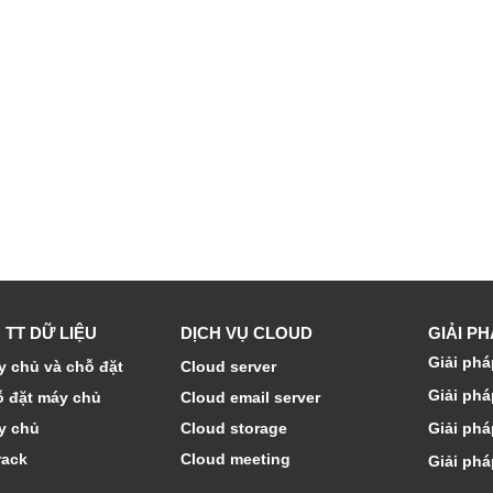
 TT DỮ LIỆU
DỊCH VỤ CLOUD
GIẢI P
Giải phá
 chủ và chỗ đặt
Cloud server
Giải phá
ỗ đặt máy chủ
Cloud email server
y chủ
Cloud storage
Giải phá
rack
Cloud meeting
Giải phá