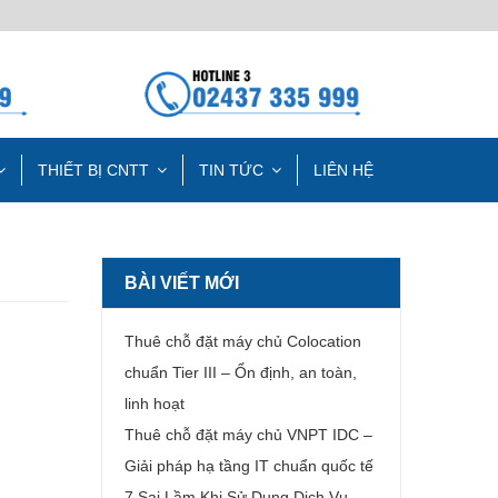
THIẾT BỊ CNTT
TIN TỨC
LIÊN HỆ
BÀI VIẾT MỚI
Thuê chỗ đặt máy chủ Colocation
chuẩn Tier III – Ổn định, an toàn,
linh hoạt
Thuê chỗ đặt máy chủ VNPT IDC –
Giải pháp hạ tầng IT chuẩn quốc tế
7 Sai Lầm Khi Sử Dụng Dịch Vụ