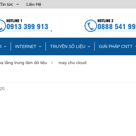
Tin tức
Liên Hệ
D
INTERNET
TRUYỀN SỐ LIỆU
GIẢI PHÁP CNTT
ạ tầng trung tâm dữ liệu
may chu cloud
020