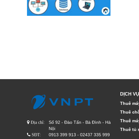
DỊCH VỤ
Thuê máy
Thuê ch
Thuê má
Số 92 - Đào Tấn - Bà Đình - Hà
Địa chỉ:
Nội
Thuê tủ 
0913 399 913 - 02437 335 999
SĐT: