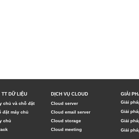
 TT DỮ LIỆU
DỊCH VỤ CLOUD
GIẢI P
Giải phá
 chủ và chỗ đặt
Cloud server
Giải phá
ỗ đặt máy chủ
Cloud email server
y chủ
Cloud storage
Giải phá
rack
Cloud meeting
Giải phá