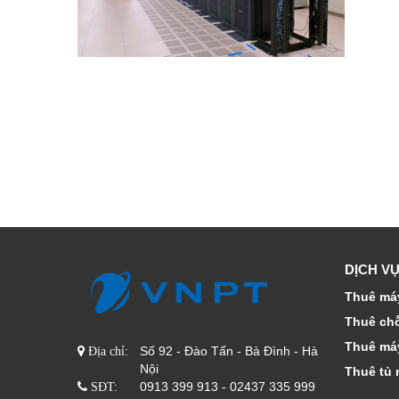
DỊCH VỤ
Thuê máy
Thuê ch
Thuê má
Số 92 - Đào Tấn - Bà Đình - Hà
Địa chỉ:
Nội
Thuê tủ 
0913 399 913 - 02437 335 999
SĐT: