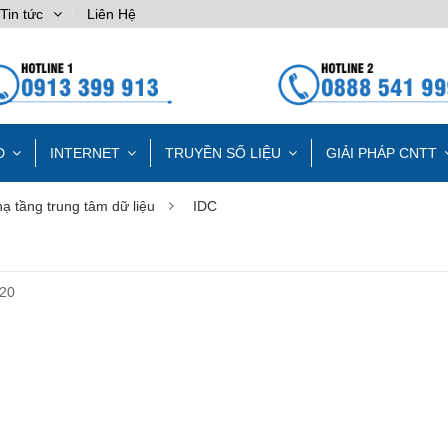
Tin tức
Liên Hệ
D
INTERNET
TRUYỀN SỐ LIỆU
GIẢI PHÁP CNTT
ạ tầng trung tâm dữ liệu
IDC
020