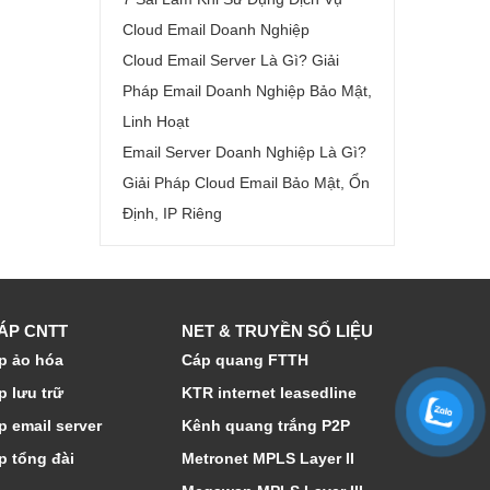
Cloud Email Doanh Nghiệp
Cloud Email Server Là Gì? Giải
Pháp Email Doanh Nghiệp Bảo Mật,
Linh Hoạt
Email Server Doanh Nghiệp Là Gì?
Giải Pháp Cloud Email Bảo Mật, Ổn
Định, IP Riêng
HÁP CNTT
NET & TRUYỀN SỐ LIỆU
p ảo hóa
Cáp quang FTTH
p lưu trữ
KTR internet leasedline
p email server
Kênh quang trắng P2P
p tổng đài
Metronet MPLS Layer II