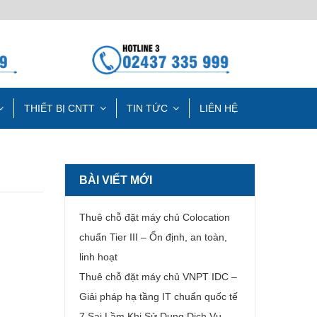
THIẾT BỊ CNTT
TIN TỨC
LIÊN HỆ
BÀI VIẾT MỚI
Thuê chỗ đặt máy chủ Colocation
chuẩn Tier III – Ổn định, an toàn,
linh hoạt
Thuê chỗ đặt máy chủ VNPT IDC –
Giải pháp hạ tầng IT chuẩn quốc tế
7 Sai Lầm Khi Sử Dụng Dịch Vụ